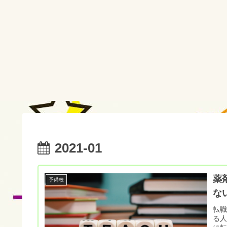
2021-01
薬
予備校
な
転
る