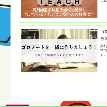
に
ゴ
ゴロ
も
薬
準
す