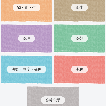
物・化・生
衛生
薬理
薬剤
法規・制度・倫理
実務
高校化学