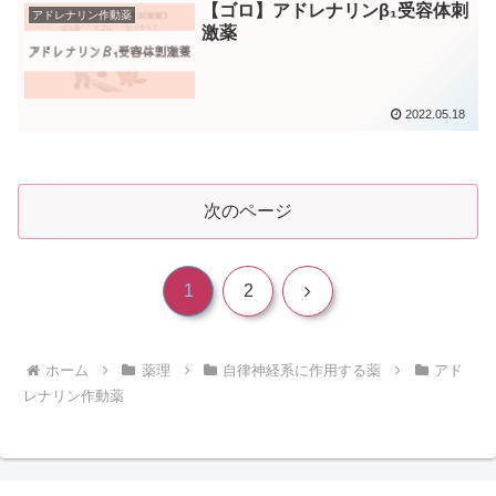
【ゴロ】アドレナリンβ₁受容体刺
アドレナリン作動薬
激薬
2022.05.18
次のページ
次
1
2
へ
ホーム
薬理
自律神経系に作用する薬
アド
レナリン作動薬