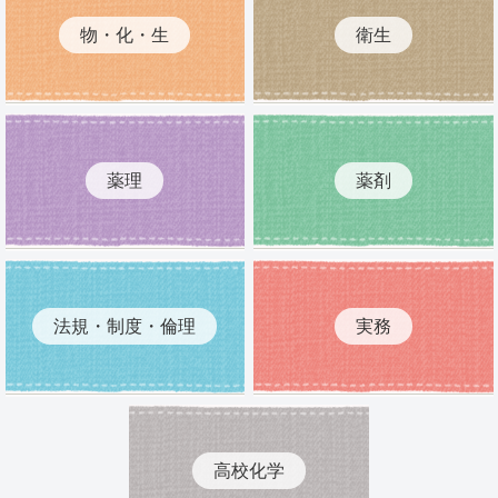
物・化・生
衛生
薬理
薬剤
法規・制度・倫理
実務
高校化学