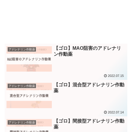
【ゴロ】MAO阻害のアドレナリ
アドレナリン作動薬
ン作動薬
2022.07.15
【ゴロ】混合型アドレナリン作動
アドレナリン作動薬
薬
2022.07.14
【ゴロ】間接型アドレナリン作動
アドレナリン作動薬
薬