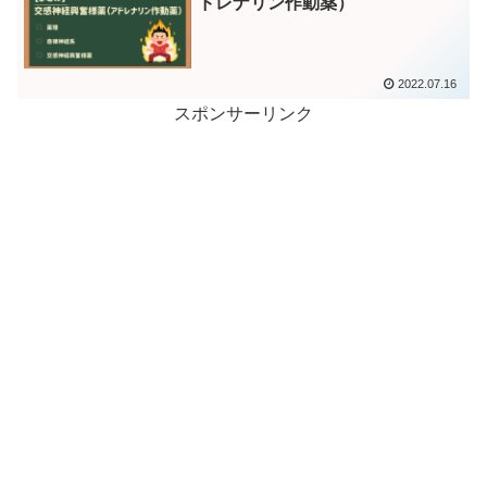
ドレナリン作動薬）
2022.07.16
スポンサーリンク