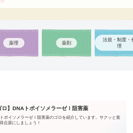
法規・制度・
薬理
薬剤
理
ゴロ】DNAトポイソメラーゼⅠ阻害薬
AトポイソメラーゼⅠ阻害薬のゴロを紹介しています。サクッと覚
得点源にしましょう！