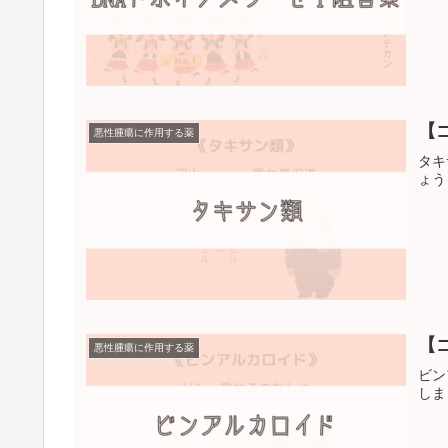
【
悪性腫瘍に作用する薬
タキ
ょう
【
悪性腫瘍に作用する薬
ビン
しま