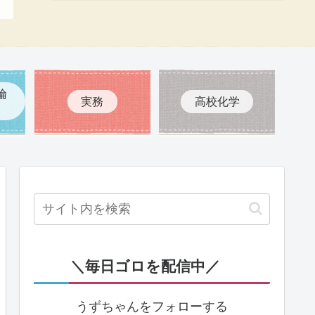
倫
実務
高校化学
＼毎日ゴロを配信中／
うずちゃんをフォローする