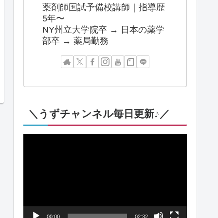
薬剤師国試予備校講師｜指導歴
5年〜
NY州立大学院卒 → 日本の薬学
部卒 → 薬局勤務
＼うずチャンネル毎日更新♪／
動
画
プ
レ
ー
00:00
02:32