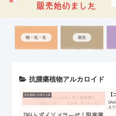
物・化・生
衛生
抗腫瘍植物アルカロイド
【
悪性腫瘍に作用する薬
DN
えて