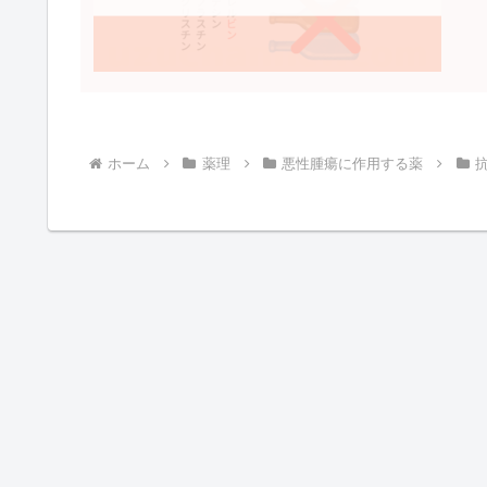
ホーム
薬理
悪性腫瘍に作用する薬