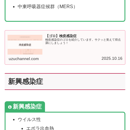
中東呼吸器症候群（MERS）
【ゴロ】検疫感染症
検疫感染症のゴロを紹介しています。サクッと覚えて得点
源にしましょう！
2025.10.16
uzuchannel.com
新興感染症
新興感染症
ウイルス性
エボラ出血熱