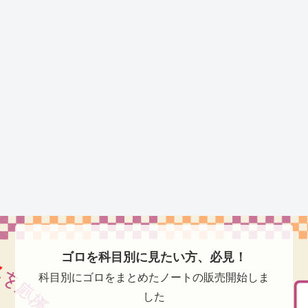
ゴロを科目別に見たい方、必見！
科目別にゴロをまとめたノートの販売開始しま
した