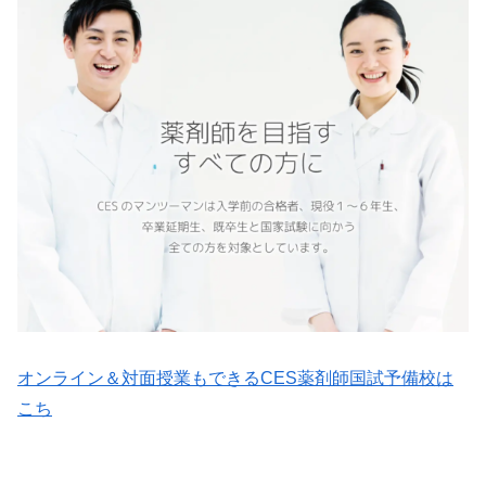
オンライン＆対面授業もできるCES薬剤師国試予備校は
こち