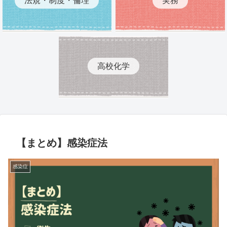
高校化学
【まとめ】感染症法
感染症