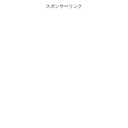
スポンサーリンク