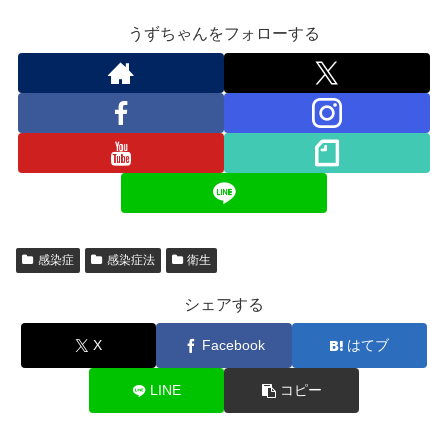
うずちゃんをフォローする
感染症
感染症法
衛生
シェアする
X
Facebook
はてブ
LINE
コピー