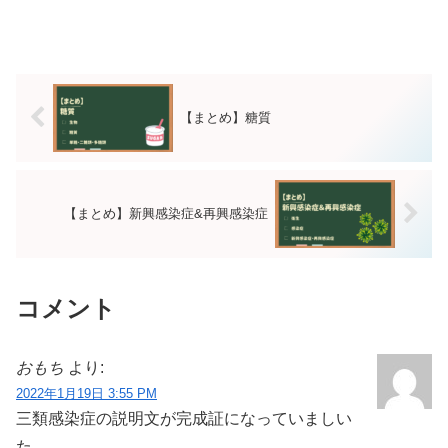
【まとめ】糖質
【まとめ】新興感染症&再興感染症
コメント
おもち
より:
2022年1月19日 3:55 PM
三類感染症の説明文が完成証になっていましい
た。