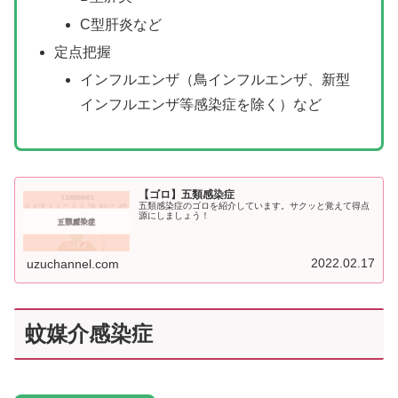
C型肝炎など
定点把握
インフルエンザ（鳥インフルエンザ、新型
インフルエンザ等感染症を除く）など
【ゴロ】五類感染症
五類感染症のゴロを紹介しています。サクッと覚えて得点
源にしましょう！
2022.02.17
uzuchannel.com
蚊媒介感染症