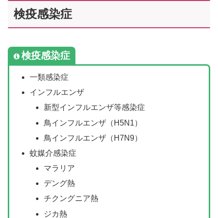
検疫感染症
検疫感染症
一類感染症
インフルエンザ
新型インフルエンザ等感染症
鳥インフルエンザ（H5N1）
鳥インフルエンザ（H7N9）
蚊媒介感染症
マラリア
デング熱
チクングニア熱
ジカ熱