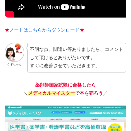
★
ノートはこちらからダウンロード
★
不明な点、間違い等ありましたら、コメント
して頂けるとありがたいです。
うずちゃん
すぐに改善させていただきます。
薬剤師国家試験に合格したら
＼
メディカルマイスター
で本を売ろう
／