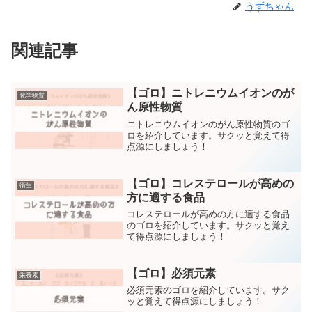
うずちゃん
関連記事
【ゴロ】ニトレニウムイオンのが
化学物質
ん原性物質
ニトレニウムイオンのがん原性物質のゴ
ロを紹介しています。サクッと覚えて得
点源にしましょう！
【ゴロ】コレステロールが高めの
衛生
方に適する食品
コレステロールが高めの方に適する食品
のゴロを紹介しています。サクッと覚え
て得点源にしましょう！
【ゴロ】必須元素
栄養素
必須元素のゴロを紹介しています。サク
ッと覚えて得点源にしましょう！