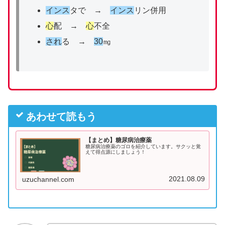
インス
タで →
インス
リン併用
心
配 →
心
不全
され
る →
30
㎎
あわせて読もう
【まとめ】糖尿病治療薬
糖尿病治療薬のゴロを紹介しています。サクッと覚
えて得点源にしましょう！
2021.08.09
uzuchannel.com