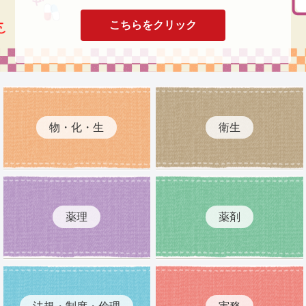
こちらをクリック
物・化・生
衛生
薬理
薬剤
法規・制度・倫理
実務