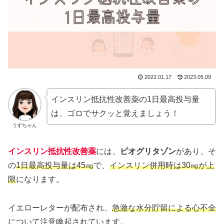
2022.01.17
2023.05.09
インスリン抵抗性改善薬の1日最高投与量
は、ゴロでサクッと覚えましょう！
うずちゃん
インスリン抵抗性改善薬
には、
ピオグリタゾン
があり、そ
の
1日最高投与量は45㎎
で、
インスリン併用時は30㎎が上
限
になります。
イエローレターが配布され、
急激な水分貯留による心不全
について注意喚起されています。