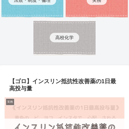
高校化学
【ゴロ】インスリン抵抗性改善薬の1日最
高投与量
実務