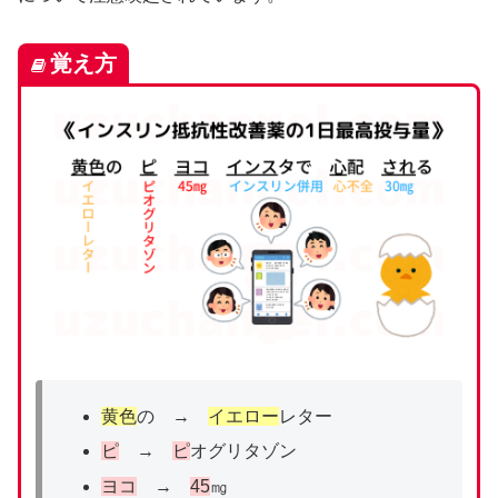
覚え方
黄色
の →
イエロー
レター
ピ
→
ピ
オグリタゾン
ヨコ
→
45
㎎