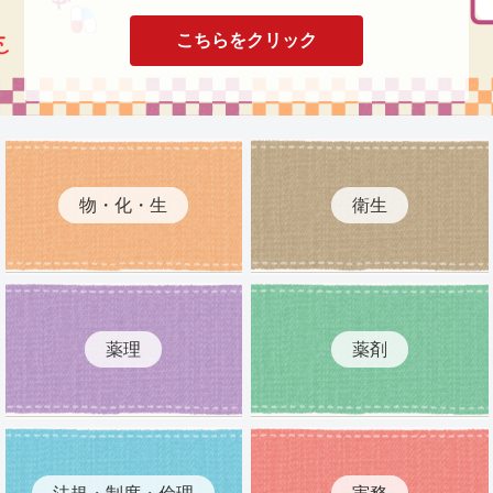
こちらをクリック
物・化・生
衛生
薬理
薬剤
法規・制度・倫理
実務