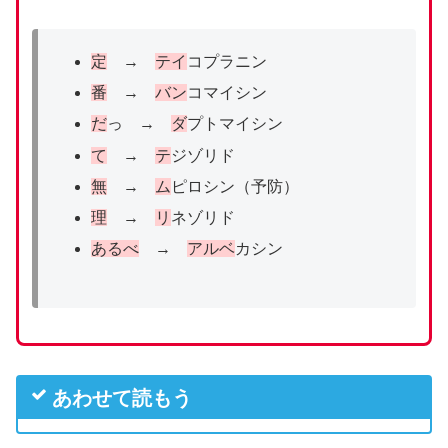
定
→
テイ
コプラニン
番
→
バン
コマイシン
だ
っ →
ダ
プトマイシン
て
→
テ
ジゾリド
無
→
ム
ピロシン（予防）
理
→
リ
ネゾリド
あるべ
→
アルベ
カシン
あわせて読もう