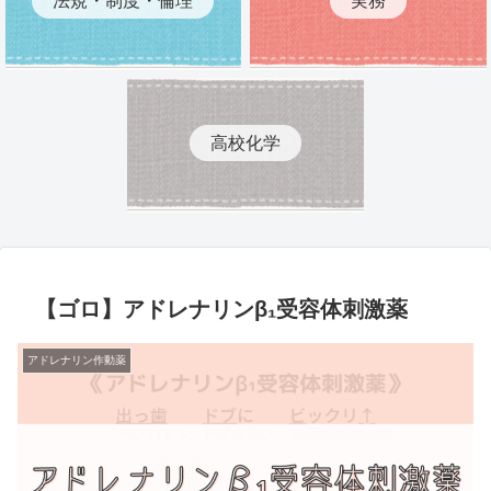
高校化学
【ゴロ】アドレナリンβ₁受容体刺激薬
アドレナリン作動薬