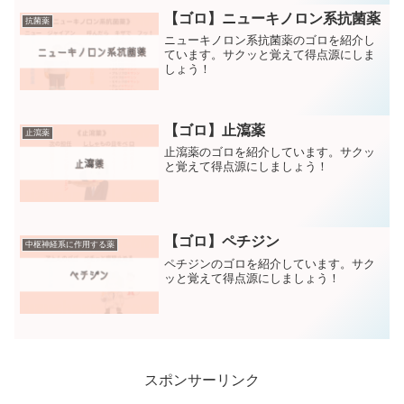
【ゴロ】ニューキノロン系抗菌薬
抗菌薬
ニューキノロン系抗菌薬のゴロを紹介し
ています。サクッと覚えて得点源にしま
しょう！
【ゴロ】止瀉薬
止瀉薬
止瀉薬のゴロを紹介しています。サクッ
と覚えて得点源にしましょう！
【ゴロ】ペチジン
中枢神経系に作用する薬
ペチジンのゴロを紹介しています。サク
ッと覚えて得点源にしましょう！
スポンサーリンク