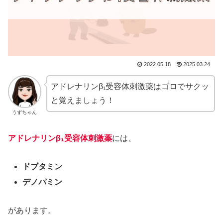
2022.05.18
2025.03.24
アドレナリンβ₁受容体刺激薬はゴロでサクッ
と覚えましょう！
うずちゃん
アドレナリンβ₁受容体刺激薬
には、
ドブタミン
デノパミン
があります。