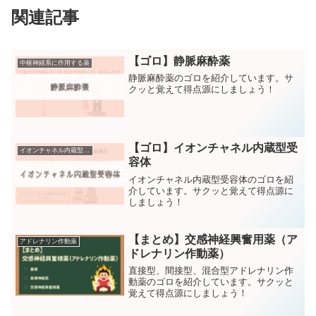
関連記事
【ゴロ】静脈麻酔薬
中枢神経系に作用する薬
静脈麻酔薬のゴロを紹介しています。サ
クッと覚えて得点源にしましょう！
【ゴロ】イオンチャネル内蔵型受
イオンチャネル内蔵型受容体
容体
イオンチャネル内蔵型受容体のゴロを紹
介しています。サクッと覚えて得点源に
しましょう！
【まとめ】交感神経興奮用薬（ア
アドレナリン作動薬
ドレナリン作動薬）
直接型、間接型、混合型アドレナリン作
動薬のゴロを紹介しています。サクッと
覚えて得点源にしましょう！