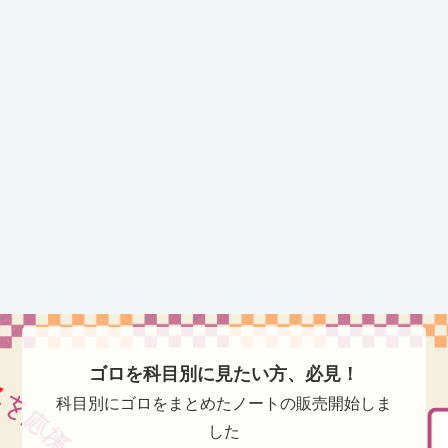
ゴロを科目別に見たい方、必見！
科目別にゴロをまとめたノートの販売開始しま
した