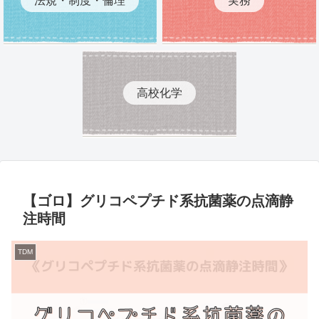
高校化学
【ゴロ】グリコペプチド系抗菌薬の点滴静
注時間
TDM