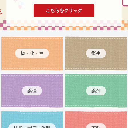
こちらをクリック
物・化・生
衛生
薬理
薬剤
法規・制度・倫理
実務