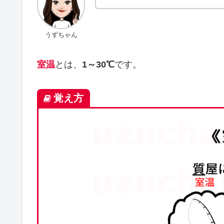
うずちゃん
室温
とは、
1～30℃
です。
覚え方