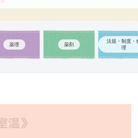
法規・制度・
薬理
薬剤
理