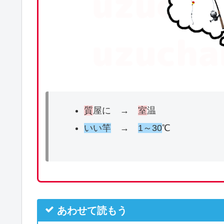
質
屋に →
室
温
いい竿
→
1～30
℃
あわせて読もう