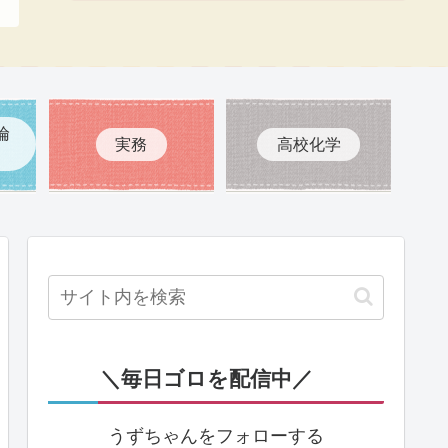
倫
実務
高校化学
＼毎日ゴロを配信中／
うずちゃんをフォローする