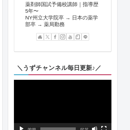
薬剤師国試予備校講師｜指導歴
5年〜
NY州立大学院卒 → 日本の薬学
部卒 → 薬局勤務
＼うずチャンネル毎日更新♪／
動
画
プ
レ
ー
00:00
02:32