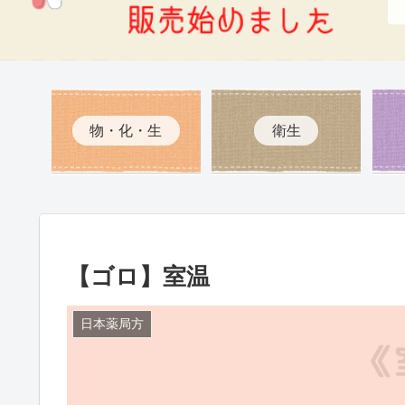
物・化・生
衛生
【ゴロ】室温
日本薬局方