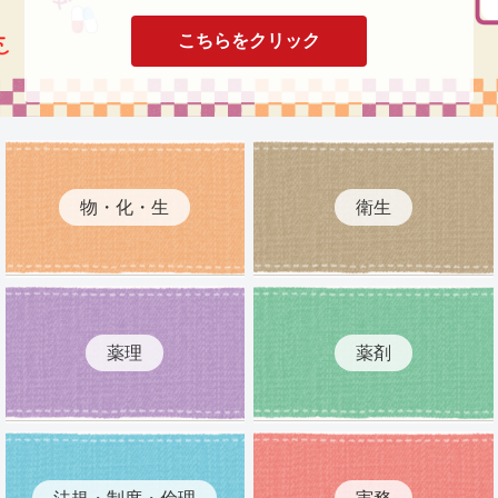
こちらをクリック
物・化・生
衛生
薬理
薬剤
法規・制度・倫理
実務