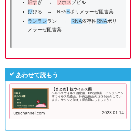
細す
ぎ →
ソホス
ブビル
び
びる → NS5
B
ポリメラーゼ阻害薬
ランラン
ラン →
RNA
依存性
RNA
ポリ
メラーゼ阻害薬
あわせて読もう
【まとめ】抗ウイルス薬
ヘルペスウイルス治療薬、HIV治療薬、インフルエン
ザウイルス治療薬、肝炎治療薬のゴロを紹介してい
ます。サクッと覚えて得点源にしましょう！
2023.01.14
uzuchannel.com