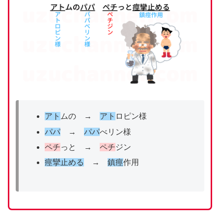
アト
ムの →
アト
ロピン様
パパ
→
パパ
べリン様
ペチ
っと →
ペチ
ジン
痙攣止める
→
鎮痙
作用