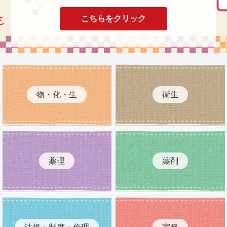
こちらをクリック
物・化・生
衛生
薬理
薬剤
法規・制度・倫理
実務