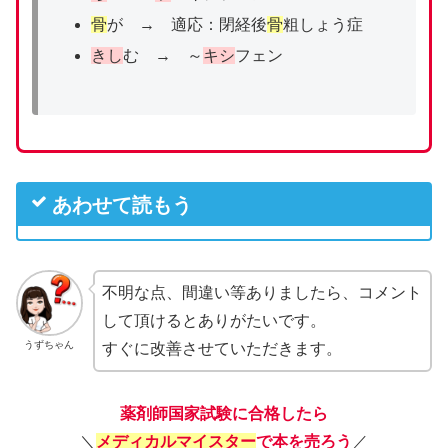
骨
が → 適応：閉経後
骨
粗しょう症
きし
む → ～
キシ
フェン
あわせて読もう
不明な点、間違い等ありましたら、コメント
して頂けるとありがたいです。
うずちゃん
すぐに改善させていただきます。
薬剤師国家試験に合格したら
＼
メディカルマイスター
で本を売ろう
／