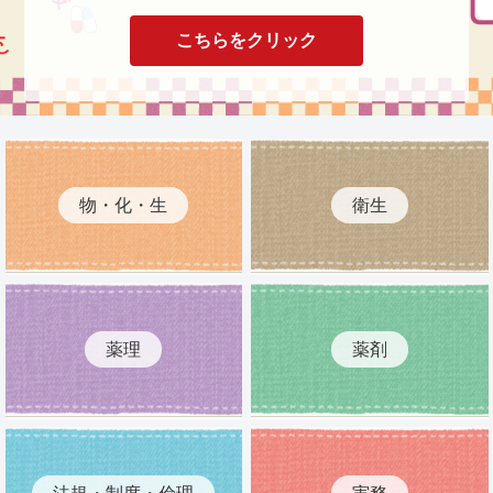
こちらをクリック
物・化・生
衛生
薬理
薬剤
法規・制度・倫理
実務