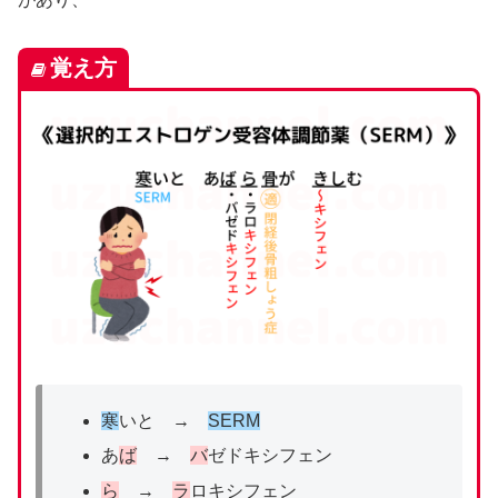
覚え方
寒
いと →
SERM
あ
ば
→
バ
ゼドキシフェン
ら
→
ラ
ロキシフェン