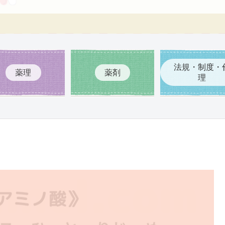
法規・制度・
薬理
薬剤
理