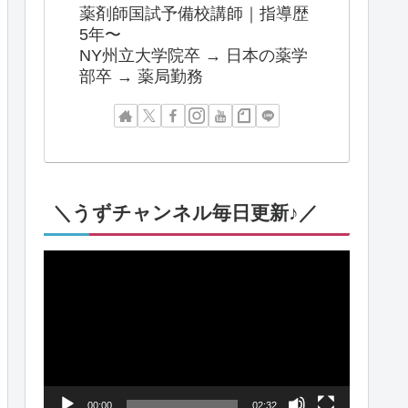
薬剤師国試予備校講師｜指導歴
5年〜
NY州立大学院卒 → 日本の薬学
部卒 → 薬局勤務
＼うずチャンネル毎日更新♪／
動
画
プ
レ
ー
00:00
02:32