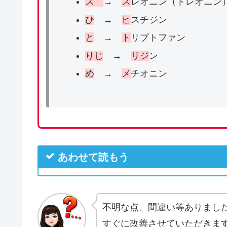
ス
→
ス
レオニン（トレオニン
ひ
→
ヒ
スチジン
と
→
ト
リプトファン
りじ
→
リジ
ン
め
→
メ
チオニン
あわせて読もう
不明な点、間違い等ありまし
すぐに改善させていただきま