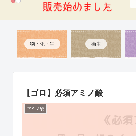
物・化・生
衛生
【ゴロ】必須アミノ酸
アミノ酸