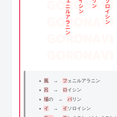
風
→
フ
ェニルアラニン
呂
→
ロ
イシン
場
の →
バ
リン
イ
→
イ
ソロイシン