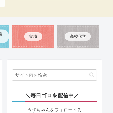
倫
実務
高校化学
＼毎日ゴロを配信中／
うずちゃんをフォローする