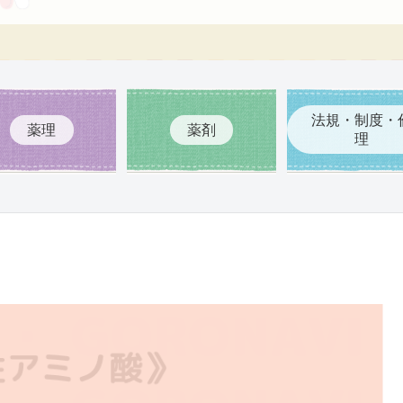
法規・制度・
薬理
薬剤
理