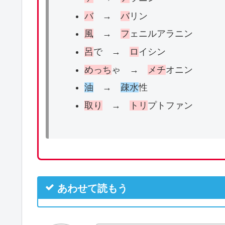
バ
→
バ
リン
風
→
フ
ェニルアラニン
呂
で →
ロ
イシン
めっち
ゃ →
メチ
オニン
油
→
疎水
性
取り
→
トリ
プトファン
あわせて読もう