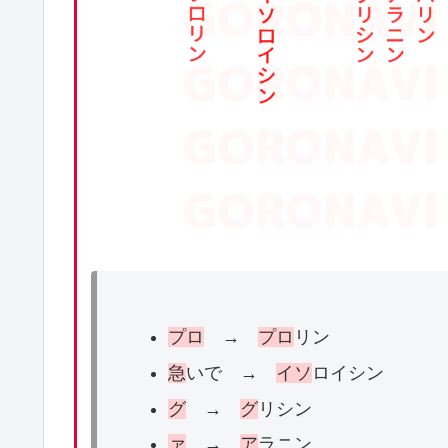
プロ
→
プロ
リン
急
いで →
イソ
ロイシン
グ
→
グ
リシン
ァ
→
ア
ラニン