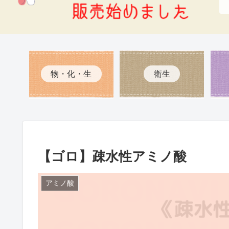
物・化・生
衛生
【ゴロ】疎水性アミノ酸
アミノ酸