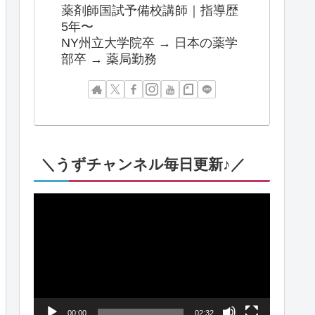
薬剤師国試予備校講師｜指導歴
5年〜
NY州立大学院卒 → 日本の薬学
部卒 → 薬局勤務
＼うずチャンネル毎日更新♪／
動
画
プ
レ
ー
00:00
02:32