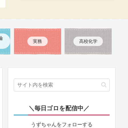
倫
実務
高校化学
＼毎日ゴロを配信中／
うずちゃんをフォローする