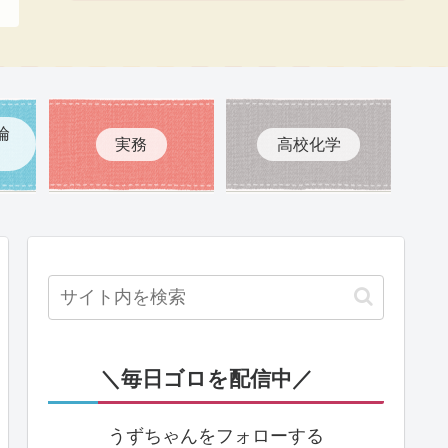
倫
実務
高校化学
＼毎日ゴロを配信中／
うずちゃんをフォローする