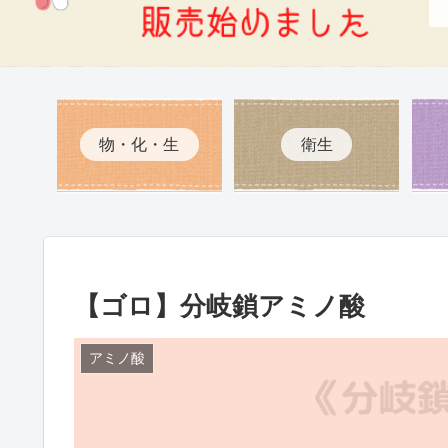
物・化・生
衛生
【ゴロ】分岐鎖アミノ酸
アミノ酸