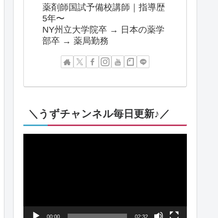
薬剤師国試予備校講師｜指導歴
5年〜
NY州立大学院卒 → 日本の薬学
部卒 → 薬局勤務
＼うずチャンネル毎日更新♪／
動
画
プ
レ
ー
00:00
02:32