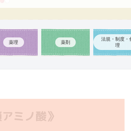
法規・制度・
薬理
薬剤
理