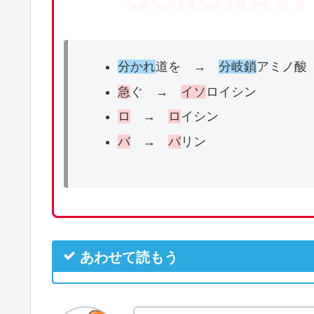
分かれ
道を →
分岐鎖
アミノ酸
急
ぐ →
イソ
ロイシン
ロ
→
ロ
イシン
バ
→
バ
リン
あわせて読もう