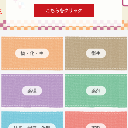
こちらをクリック
物・化・生
衛生
薬理
薬剤
法規・制度・倫理
実務