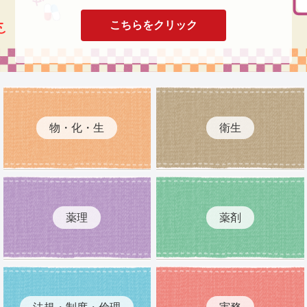
こちらをクリック
物・化・生
衛生
薬理
薬剤
法規・制度・倫理
実務