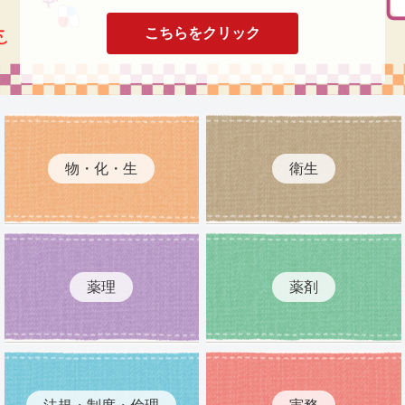
こちらをクリック
物・化・生
衛生
薬理
薬剤
法規・制度・倫理
実務