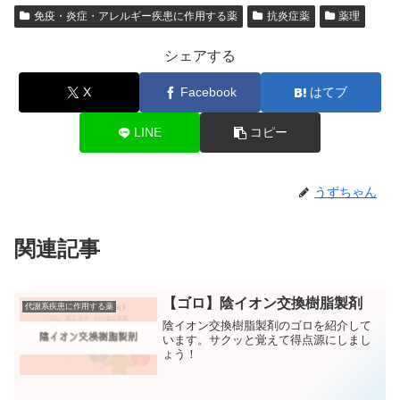
免疫・炎症・アレルギー疾患に作用する薬
抗炎症薬
薬理
シェアする
X
Facebook
はてブ
LINE
コピー
うずちゃん
関連記事
【ゴロ】陰イオン交換樹脂製剤
代謝系疾患に作用する薬
陰イオン交換樹脂製剤のゴロを紹介して
います。サクッと覚えて得点源にしまし
ょう！