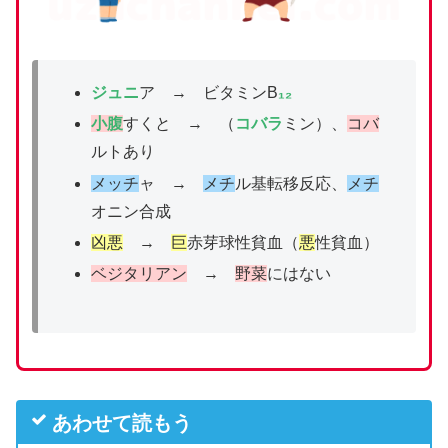
ジュニ
ア → ビタミンB
₁₂
小腹
すくと → （
コバラ
ミン）、
コバ
ルトあり
メッチ
ャ →
メチ
ル基転移反応、
メチ
オニン合成
凶悪
→
巨
赤芽球性貧血（
悪
性貧血）
ベジタリアン
→
野菜
にはない
あわせて読もう