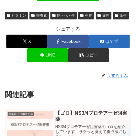
ビタミン
栄養素
物・化・生
生物
薬理
衛生
シェアする
X
Facebook
はてブ
LINE
コピー
うずちゃん
関連記事
【ゴロ】NS3/4プロテアーゼ阻害
感染症に作用する薬
薬
NS3/4プロテアーゼ阻害薬のゴロを紹介
しています。サクッと覚えて得点源にし