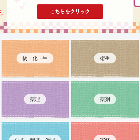
こちらをクリック
物・化・生
衛生
薬理
薬剤
法規・制度・倫理
実務