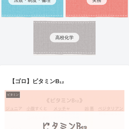
高校化学
【ゴロ】ビタミンB₁₂
ビタミン