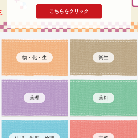
こちらをクリック
物・化・生
衛生
薬理
薬剤
法規・制度・倫理
実務