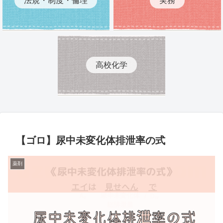
高校化学
【ゴロ】尿中未変化体排泄率の式
薬剤