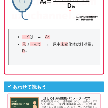
エイ
は →
A
e
見
せ
へんで
→ 尿中
未変
化体総排泄量 /
D
iv
あわせて読もう
【まとめ】薬物動態パラメーターの式
消失半減期（ke）、分布容積（Vd）、全身クリアラ
ンス（CLtot）、未変化体排泄率（Ae）、肝抽出率
（Eh）のゴロを紹介しています。サクッと覚えて得