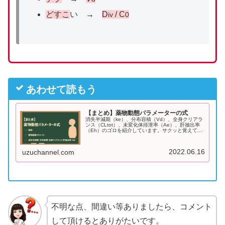
どすこ
い →
D
/ C
iv
0
あわせて読もう
【まとめ】薬物動態パラメーターの式
消失半減期（ke）、分布容積（Vd）、全身クリアラ
ンス（CLtot）、未変化体排泄率（Ae）、肝抽出率
（Eh）のゴロを紹介しています。サクッと覚えて得
点源にしましょう！
2022.06.16
uzuchannel.com
不明な点、間違い等ありましたら、コメント
して頂けるとありがたいです。