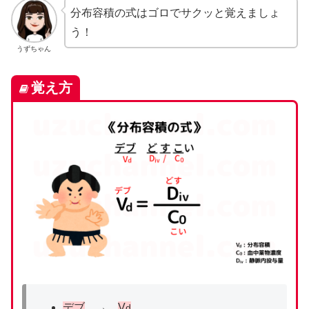
分布容積の式はゴロでサクッと覚えましょ
う！
うずちゃん
覚え方
デブ
→
V
d