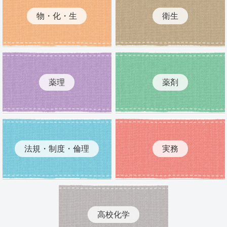
物・化・生
衛生
薬理
薬剤
法規・制度・倫理
実務
高校化学