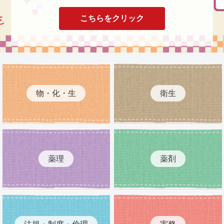
こちらをクリック
物・化・生
衛生
薬理
薬剤
法規・制度・倫理
実務