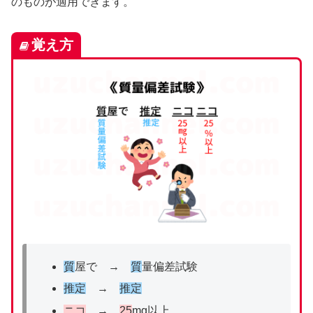
のものが適用できます。
覚え方
質
屋で →
質
量偏差試験
推定
→
推定
ニコ
→
25
mg以上