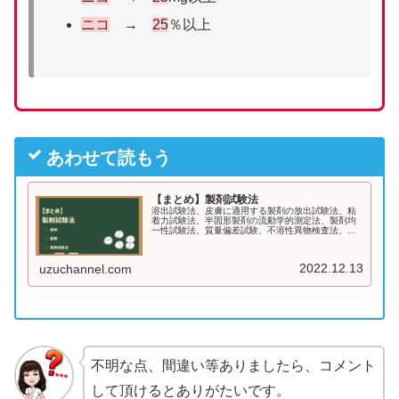
ニコ
→
25
％以上
あわせて読もう
【まとめ】製剤試験法
溶出試験法、皮膚に適用する製剤の放出試験法、粘
着力試験法、半固形製剤の流動学的測定法、製剤均
一性試験法、質量偏差試験、不溶性異物検査法、不
溶性微粒子試験法、重金属試験法、製剤の粒度の試
験法、眼軟膏剤の金属性異物試験法、エンドトキシ
ン試験法のゴロを紹介しています。サクッと覚えて
2022.12.13
uzuchannel.com
得点源にしましょう！
不明な点、間違い等ありましたら、コメント
して頂けるとありがたいです。