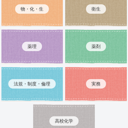
物・化・生
衛生
薬理
薬剤
法規・制度・倫理
実務
高校化学