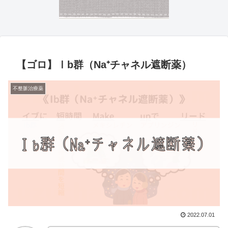
【ゴロ】Ⅰb群（Na⁺チャネル遮断薬）
不整脈治療薬
2022.07.01