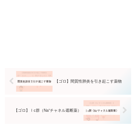
【ゴロ】間質性肺炎を引き起こす薬物
【ゴロ】Ⅰc群（Na⁺チャネル遮断薬）