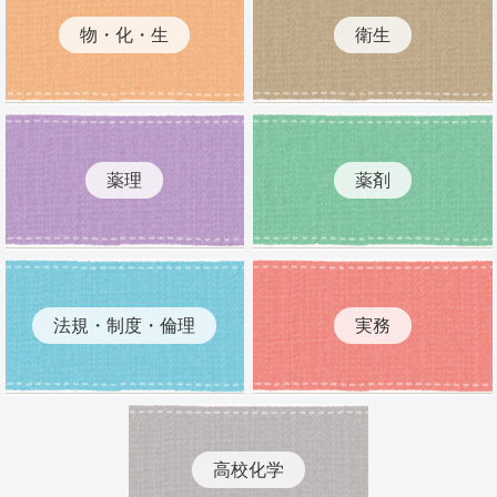
物・化・生
衛生
薬理
薬剤
法規・制度・倫理
実務
高校化学