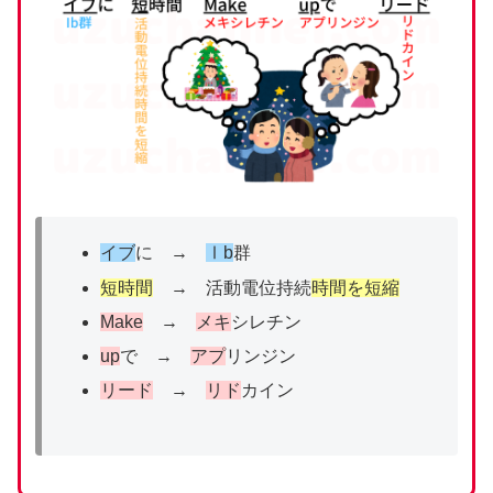
イブ
に →
Ⅰb
群
短時間
→ 活動電位持続
時間を短縮
Make
→
メキ
シレチン
up
で →
アプ
リンジン
リード
→
リド
カイン