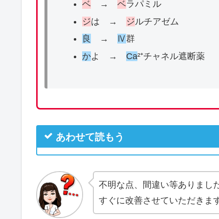
ベ
→
ベ
ラパミル
ジ
は →
ジ
ルチアゼム
良
→
Ⅳ
群
か
よ →
Ca
²⁺チャネル遮断薬
あわせて読もう
不明な点、間違い等ありまし
すぐに改善させていただきま