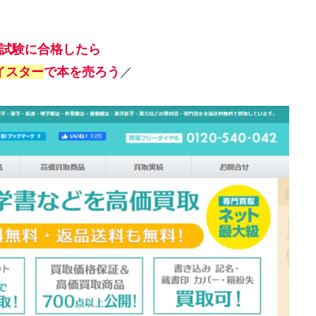
試験に合格したら
イスター
で本を売ろう
／