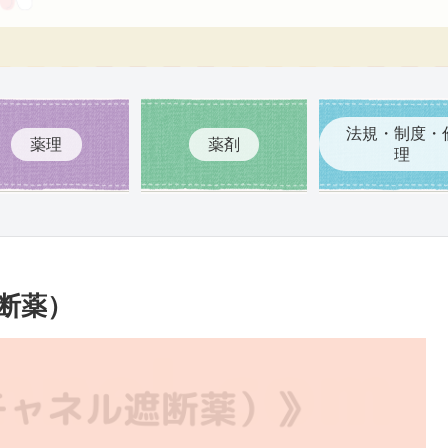
法規・制度・
薬理
薬剤
理
遮断薬）