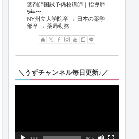
薬剤師国試予備校講師｜指導歴
5年〜
NY州立大学院卒 → 日本の薬学
部卒 → 薬局勤務
＼うずチャンネル毎日更新♪／
動
画
プ
レ
ー
00:00
02:32