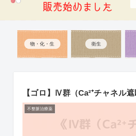
物・化・生
衛生
【ゴロ】Ⅳ群（Ca²⁺チャネル
不整脈治療薬