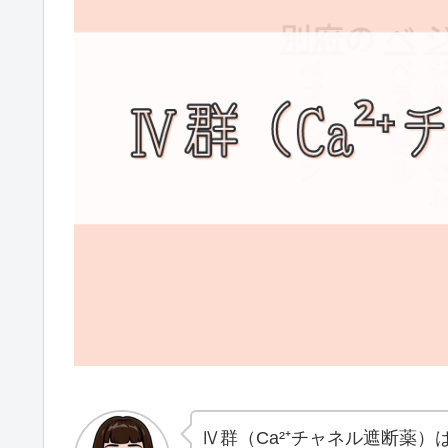
Ⅳ群（Ca²⁺チャネル遮断薬