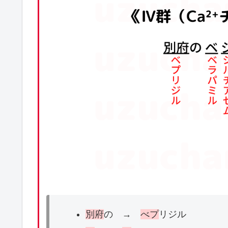
別府
の →
べプ
リジル