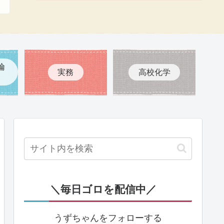
倫
実務
高校化学
＼毎日ゴロを配信中／
うずちゃんをフォローする