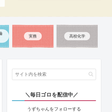
倫
実務
高校化学
＼毎日ゴロを配信中／
うずちゃんをフォローする