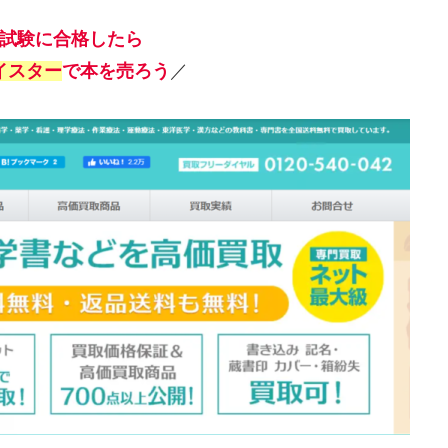
試験に合格したら
イスター
で本を売ろう
／