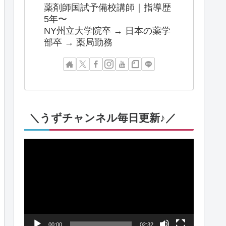
薬剤師国試予備校講師｜指導歴
5年〜
NY州立大学院卒 → 日本の薬学
部卒 → 薬局勤務
＼うずチャンネル毎日更新♪／
動
画
プ
レ
ー
00:00
02:32