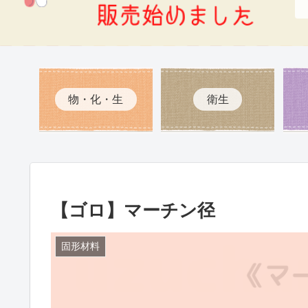
物・化・生
衛生
【ゴロ】マーチン径
固形材料