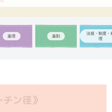
法規・制度・
薬理
薬剤
理