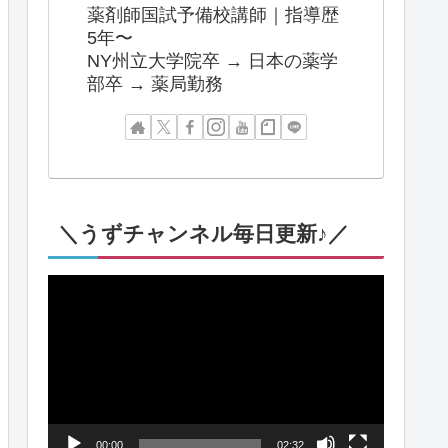
薬剤師国試予備校講師｜指導歴
5年〜
NY州立大学院卒 → 日本の薬学
部卒 → 薬局勤務
＼うずチャンネル毎日更新♪／
動
画
プ
レ
ー
00:00
02:32