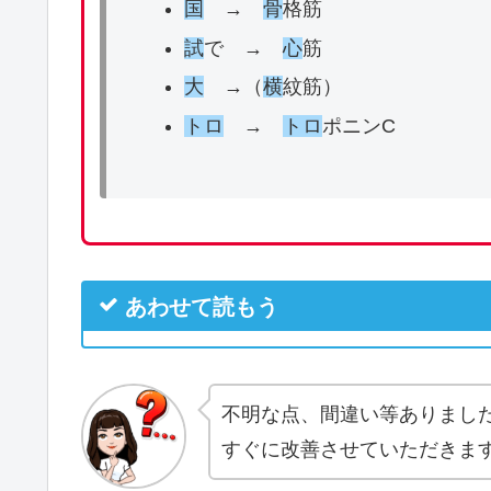
国
→
骨
格筋
試
で →
心
筋
大
→（
横
紋筋）
トロ
→
トロ
ポニンC
あわせて読もう
不明な点、間違い等ありまし
すぐに改善させていただきま