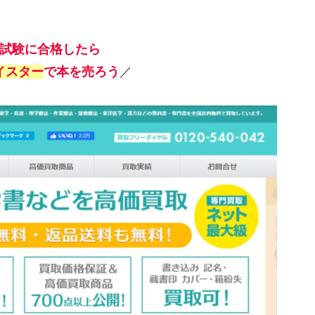
試験に合格したら
イスター
で本を売ろう
／