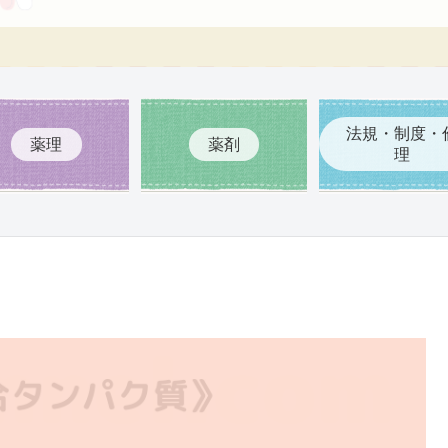
法規・制度・
薬理
薬剤
理