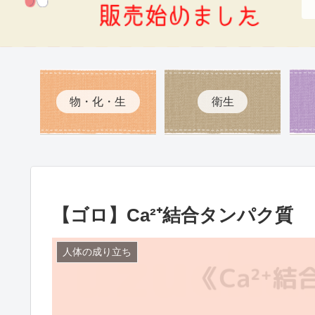
物・化・生
衛生
【ゴロ】Ca²⁺結合タンパク質
人体の成り立ち