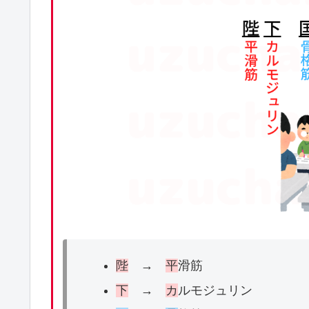
陛
→
平
滑筋
下
→
カ
ルモジュリン