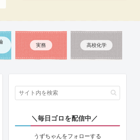
倫
実務
高校化学
＼毎日ゴロを配信中／
うずちゃんをフォローする