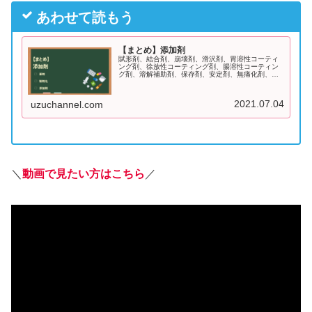
あわせて読もう
【まとめ】添加剤
賦形剤、結合剤、崩壊剤、滑沢剤、胃溶性コーティ
ング剤、徐放性コーティング剤、腸溶性コーティン
グ剤、溶解補助剤、保存剤、安定剤、無痛化剤、懸
濁化剤・粘稠剤のゴロを紹介しています。サクッと
覚えて得点源にしましょう！
2021.07.04
uzuchannel.com
＼
動画で見たい方はこちら
／