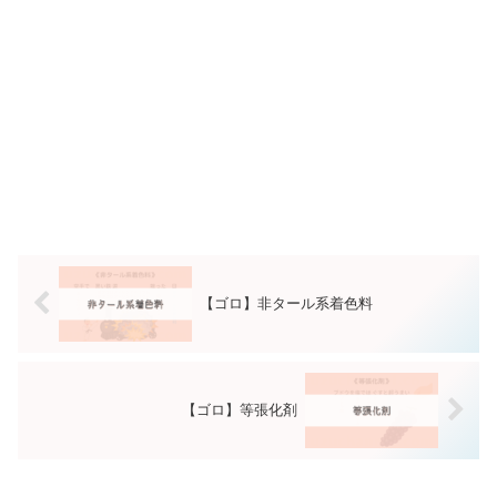
【ゴロ】非タール系着色料
【ゴロ】等張化剤