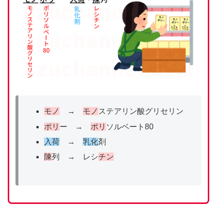
モノ
→
モノ
ステアリン酸グリセリン
ポリ
ー →
ポリ
ソルベート80
入荷
→
乳化
剤
陳
列 → レシ
チン