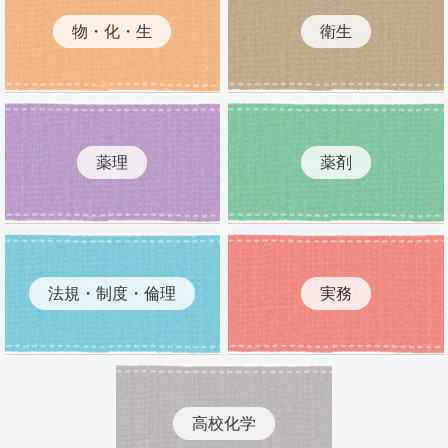
物・化・生
衛生
薬理
薬剤
法規・制度・倫理
実務
高校化学