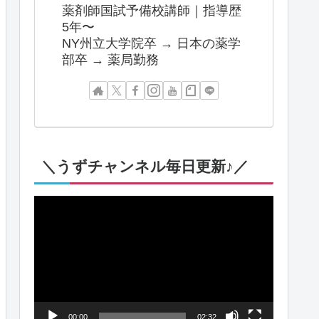
薬剤師国試予備校講師｜指導歴
5年〜
NY州立大学院卒 → 日本の薬学
部卒 → 薬局勤務
＼うずチャンネル毎日更新♪／
動
画
プ
レ
ー
00:00
02:32