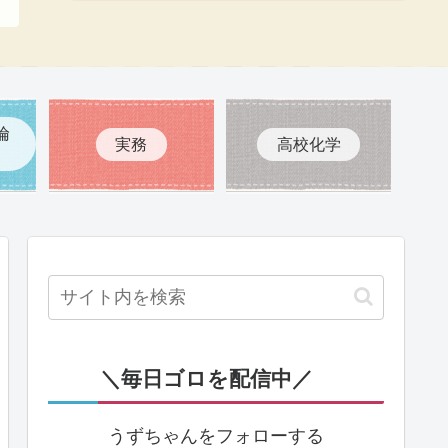
倫
実務
高校化学
＼毎日ゴロを配信中／
うずちゃんをフォローする