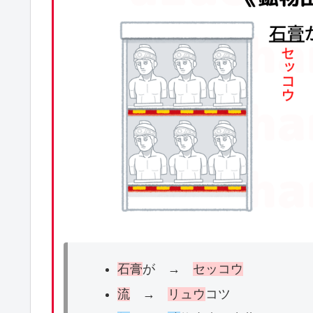
石膏
が →
セッコウ
流
→
リュウ
コツ