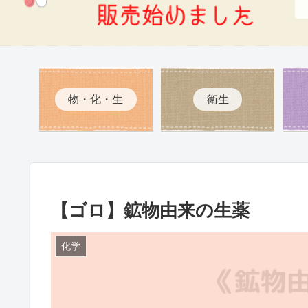
物・化・生
衛生
【ゴロ】鉱物由来の生薬
化学