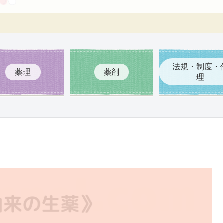
法規・制度・
薬理
薬剤
理