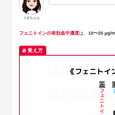
うずちゃん
フェニトインの有効血中濃度
は、
10〜20 μg/
覚え方