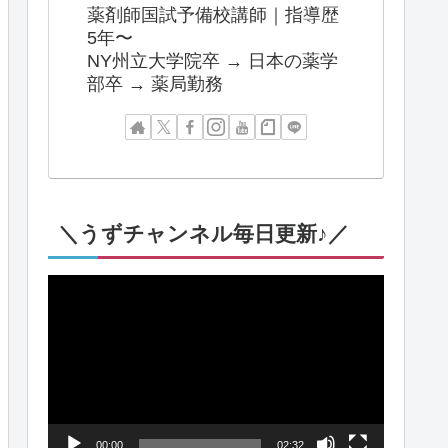
薬剤師国試予備校講師｜指導歴
5年〜
NY州立大学院卒 → 日本の薬学
部卒 → 薬局勤務
＼うずチャンネル毎日更新♪／
動
画
プ
レ
ー
00:00
02:32