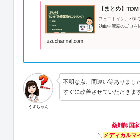
【まとめ】TD
フェニトイン、バル
効血中濃度のゴロを
uzuchannel.com
不明な点、間違い等ありまし
すぐに改善させていただきま
うずちゃん
薬剤師国家
＼
メディカルマ