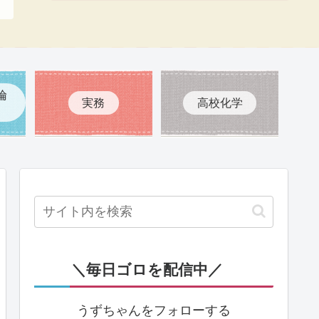
倫
実務
高校化学
＼毎日ゴロを配信中／
うずちゃんをフォローする