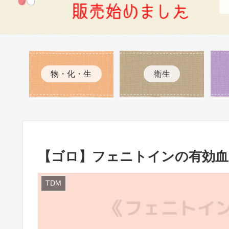
物・化・生
衛生
【ゴロ】フェニトインの有効血
TDM