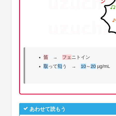
笛
→
フェ
ニトイン
取
って
匂
う →
10
～
20
µg/mL
あわせて読もう