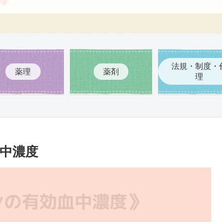
法規・制度・
薬理
薬剤
理
中濃度