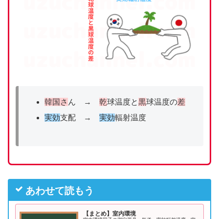
韓国さ
ん →
乾
球温度と
黒
球温度の
差
実効
支配 →
実効
輻射温度
あわせて読もう
【まとめ】室内環境