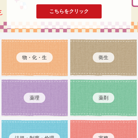
こちらをクリック
物・化・生
衛生
薬理
薬剤
法規・制度・倫理
実務