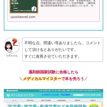
室内環境因子の測定器具、気道、実効輻射温度、室
内濃度指針値が設定されている化学物質、二酸化炭
素の室内空気基準値のゴロを紹介しています。サク
ッと覚えて得点源にしましょう！
uzuchannel.com
不明な点、間違い等ありましたら、コメント
して頂けるとありがたいです。
うずちゃん
すぐに改善させていただきます。
薬剤師国家試験に合格したら
＼
メディカルマイスター
で本を売ろう
／