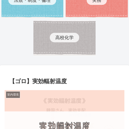
高校化学
【ゴロ】実効輻射温度
室内環境