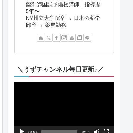
薬剤師国試予備校講師｜指導歴
5年〜
NY州立大学院卒 → 日本の薬学
部卒 → 薬局勤務
＼うずチャンネル毎日更新♪／
動
画
プ
レ
ー
00:00
02:32