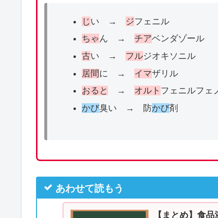
じ
い →
ジ
フェニル
ちゃ
ん →
チア
ベンダゾール
古
い →
フル
ジオキソニル
居間
に →
イマ
ザリル
おると
→
オルト
フェニルフェ
かび
臭い → 防
かび
剤
あわせて読もう
【まとめ】食品