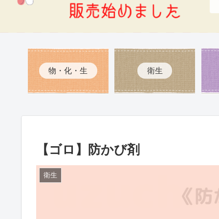
物・化・生
衛生
【ゴロ】防かび剤
衛生