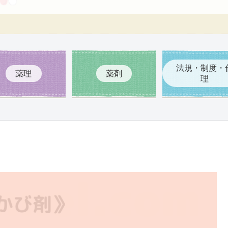
法規・制度・
薬理
薬剤
理