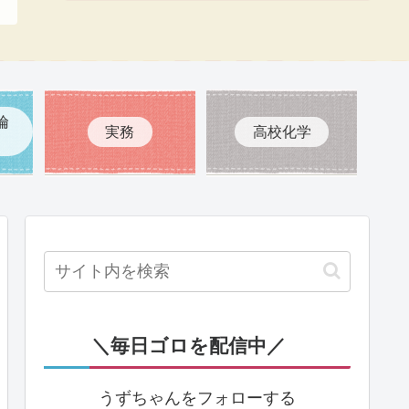
倫
実務
高校化学
＼毎日ゴロを配信中／
うずちゃんをフォローする